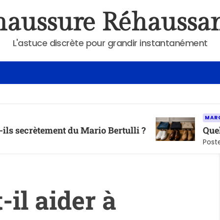
aussure Réhaussa
L'astuce discrète pour grandir instantanément
MARQUES DE CHAU
ment du Mario Bertulli ?
Quelle hauteur
Posted on
mai 6,
-il aider à