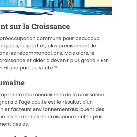
t
i
m
ant sur la Croissance
e
ne préoccupation commune pour beaucoup.
quées, le sport et, plus précisément, le
ans les recommandations. Mais alors, le
croissance et aider à devenir plus grand ? Est-
-il une part de vérité ?
Humaine
e comprendre les mécanismes de la croissance
gnons à l’âge adulte est le résultat d’un
on et facteurs environnementaux jouent des
que les hormones de croissance sont le plus
ment des os.