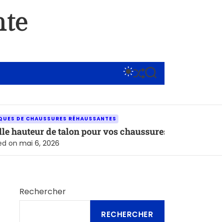
nte
S
S
S
W
H
E
I
U
A
T
F
R
C
F
C
H
L
H
SSURES RÉHAUSSANTES
C
E
 de talon pour vos chaussures réhaussantes selon votr
O
L
 2026
O
R
M
O
D
Rechercher
E
RECHERCHER