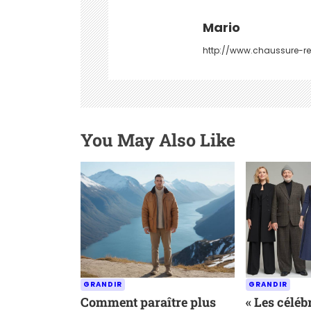
a
t
Mario
i
http://www.chaussure-re
o
n
d
You May Also Like
e
l
’
a
r
t
GRANDIR
GRANDIR
i
Comment paraître plus
« Les célébr