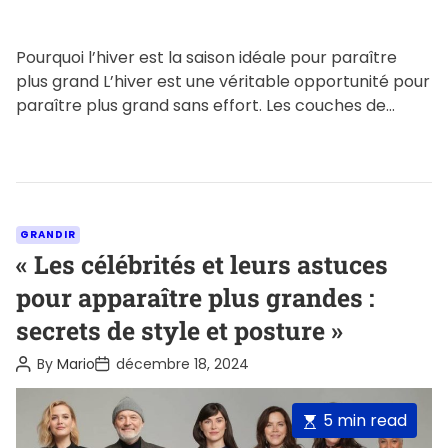
Pourquoi l’hiver est la saison idéale pour paraître
plus grand L’hiver est une véritable opportunité pour
paraître plus grand sans effort. Les couches de
vêtements, […]
C
GRANDIR
a
« Les célébrités et leurs astuces
t
pour apparaître plus grandes :
e
secrets de style et posture »
g
o
P
P
By
Mario
décembre 18, 2024
o
o
r
s
s
i
t
t
E
5 min read
A
D
e
u
a
s