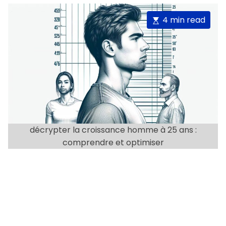
o
s
s
t
t
r
E
4 min read
A
D
i
u
a
s
t
t
e
t
h
e
o
s
i
r
m
a
t
e
d
décrypter la croissance homme à 25 ans :
r
comprendre et optimiser
e
a
d
t
i
m
e