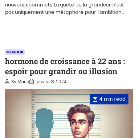
nouveaux sommets La quête de la grandeur n’est
pas uniquement une métaphore pour l’ambition
personnelle, c’est également un […]
C
GRANDIR
a
hormone de croissance à 22 ans :
t
espoir pour grandir ou illusion
e
P
P
By
Mario
janvier 8, 2024
g
o
o
o
s
s
t
t
r
E
4 min read
A
D
i
u
a
s
t
t
e
t
h
e
o
s
i
r
m
a