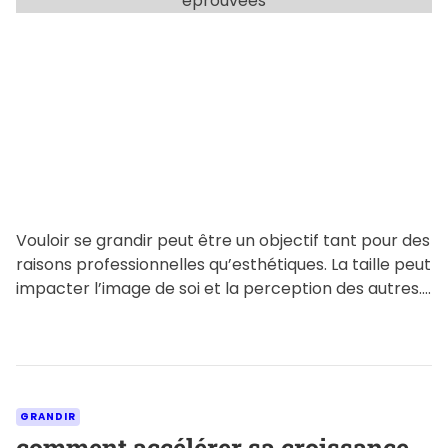
éprouvées
e
a
d
t
i
m
e
Vouloir se grandir peut être un objectif tant pour des
raisons professionnelles qu’esthétiques. La taille peut
impacter l’image de soi et la perception des autres.
[…]
C
GRANDIR
a
comment accélérer sa croissance