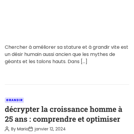
i
m
e
Chercher à améliorer sa stature et à grandir vite est
un désir humain aussi ancien que les mythes de
géants et les talons hauts. Dans […]
C
GRANDIR
a
décrypter la croissance homme à
t
25 ans : comprendre et optimiser
e
P
P
By
Mario
janvier 12, 2024
g
o
o