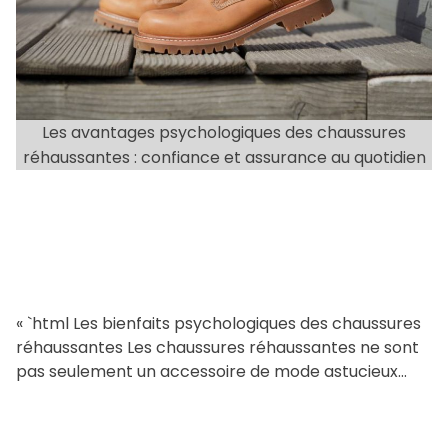
e
d
r
e
a
Les avantages psychologiques des chaussures
d
réhaussantes : confiance et assurance au quotidien
t
i
m
e
« `html Les bienfaits psychologiques des chaussures
réhaussantes Les chaussures réhaussantes ne sont
pas seulement un accessoire de mode astucieux
pour ceux qui souhaitent gagner quelques […]