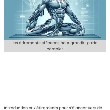
e
t
h
e
o
s
i
r
m
a
t
e
d
les étirements efficaces pour grandir : guide
r
complet
e
a
d
t
i
m
e
Introduction aux étirements pour s’élancer vers de