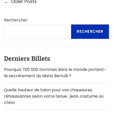
N
←
Older Posts
a
v
Rechercher
i
RECHERCHER
g
a
t
Derniers Billets
i
Pourquoi 700 000 hommes dans le monde portent-
o
ils secrètement du Mario Bertulli ?
n
d
Quelle hauteur de talon pour vos chaussures
réhaussantes selon votre tenue : jean, costume ou
e
chino
s