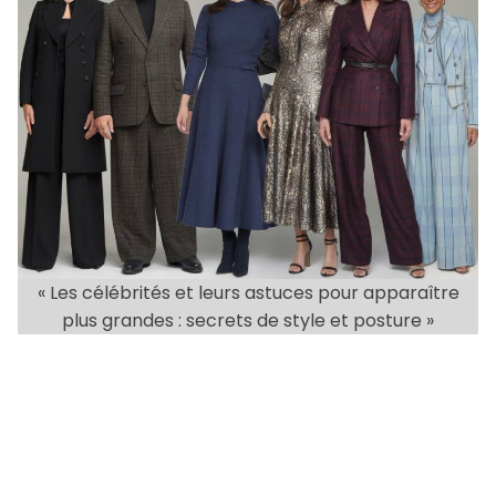
s
t
t
t
h
e
o
i
r
m
a
t
e
d
r
e
a
« Les célébrités et leurs astuces pour apparaître
d
plus grandes : secrets de style et posture »
t
i
m
e