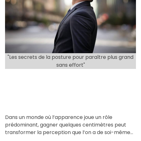
a
t
e
d
r
e
a
"Les secrets de la posture pour paraître plus grand
d
sans effort"
t
i
m
e
Dans un monde où l’apparence joue un rôle
prédominant, gagner quelques centimètres peut
transformer la perception que l’on a de soi-même
et améliorer sa confiance […]