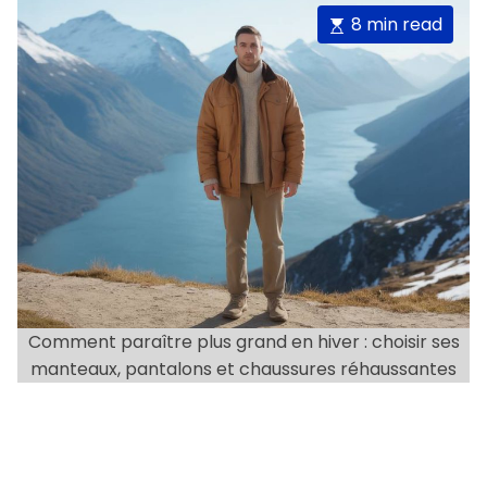
i
t
t
E
8 min read
A
D
e
u
a
s
s
t
t
t
h
e
o
i
r
m
a
t
e
d
r
e
a
Comment paraître plus grand en hiver : choisir ses
d
manteaux, pantalons et chaussures réhaussantes
t
i
m
e