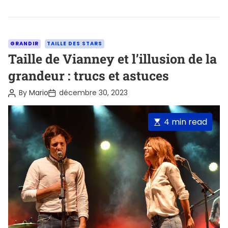
C
GRANDIR
TAILLE DES STARS
a
Taille de Vianney et l’illusion de la
t
grandeur : trucs et astuces
e
P
P
By
Mario
décembre 30, 2023
g
o
o
o
s
s
t
t
r
E
4 min read
A
D
i
u
a
s
t
t
e
t
h
e
o
s
i
r
m
a
t
e
d