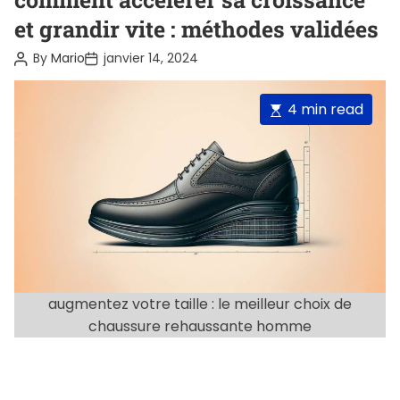
t
et grandir vite : méthodes validées
e
P
P
By
Mario
janvier 14, 2024
g
o
o
o
s
s
t
t
r
E
4 min read
A
D
i
u
a
s
t
t
e
t
h
e
o
s
i
r
m
a
t
e
d
augmentez votre taille : le meilleur choix de
r
chaussure rehaussante homme
e
a
d
t