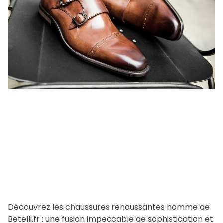
o
s
i
r
m
a
t
e
d
r
e
a
d
t
i
m
e
Découvrez les chaussures rehaussantes homme de
Betelli.fr : une fusion impeccable de sophistication et