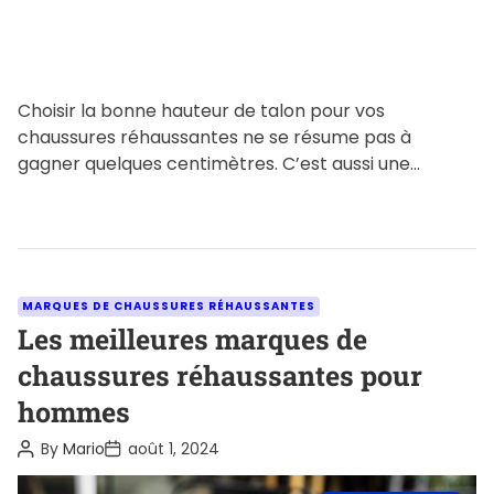
e
Choisir la bonne hauteur de talon pour vos
chaussures réhaussantes ne se résume pas à
gagner quelques centimètres. C’est aussi une
question d’équilibre visuel, de […]
C
MARQUES DE CHAUSSURES RÉHAUSSANTES
a
Les meilleures marques de
t
chaussures réhaussantes pour
e
hommes
g
o
P
P
By
Mario
août 1, 2024
o
o
r
s
s