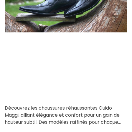
a
t
e
d
r
e
a
d
t
i
m
e
Découvrez les chaussures réhaussantes Guido
Maggi, alliant élégance et confort pour un gain de
hauteur subtil. Des modèles raffinés pour chaque
saison et occasion, fabriqués […]