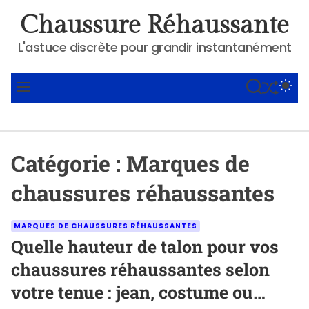
S
Chaussure Réhaussante
k
i
L'astuce discrète pour grandir instantanément
p
t
SHUFFLE
S
S
M
o
E
W
E
A
I
N
c
R
T
U
o
C
C
n
H
H
Catégorie :
Marques de
C
t
O
e
L
chaussures réhaussantes
O
n
R
t
M
C
MARQUES DE CHAUSSURES RÉHAUSSANTES
O
a
Quelle hauteur de talon pour vos
D
E
t
chaussures réhaussantes selon
e
votre tenue : jean, costume ou
g