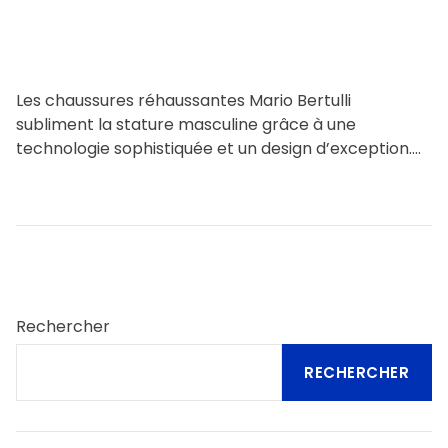
e
Les chaussures réhaussantes Mario Bertulli
subliment la stature masculine grâce à une
technologie sophistiquée et un design d’exception.
Découvrez les innovations, l’esthétisme raffiné à
l’italienne, […]
Rechercher
RECHERCHER