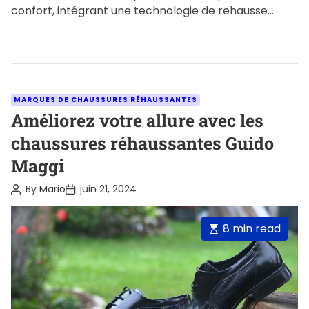
confort, intégrant une technologie de rehausse
discrète mais puissante. Parfaites pour […]
C
MARQUES DE CHAUSSURES RÉHAUSSANTES
a
Améliorez votre allure avec les
t
chaussures réhaussantes Guido
e
Maggi
g
o
P
P
By
Mario
juin 21, 2024
o
o
r
s
s
i
t
t
E
8 min read
A
D
e
u
a
s
s
t
t
t
h
e
o
i
r
m