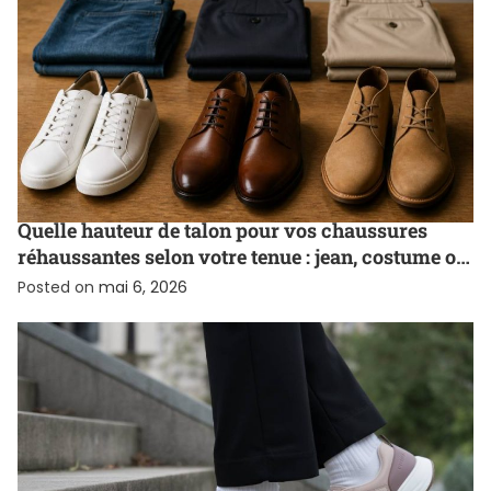
MARQUES DE CHAUSSURES RÉHAUSSANTES
Quelle hauteur de talon pour vos chaussures
réhaussantes selon votre tenue : jean, costume ou
chino
Posted on
mai 6, 2026