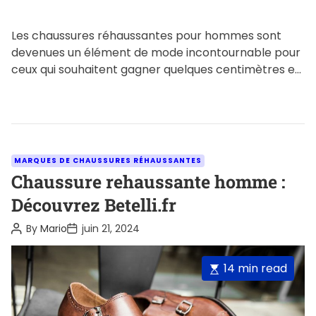
Les chaussures réhaussantes pour hommes sont
devenues un élément de mode incontournable pour
ceux qui souhaitent gagner quelques centimètres en
hauteur sans sacrifier le style […]
C
MARQUES DE CHAUSSURES RÉHAUSSANTES
a
Chaussure rehaussante homme :
t
Découvrez Betelli.fr
e
P
P
By
Mario
juin 21, 2024
g
o
o
o
s
s
t
t
r
E
14 min read
A
D
i
u
a
s
t
t
e
t
h
e