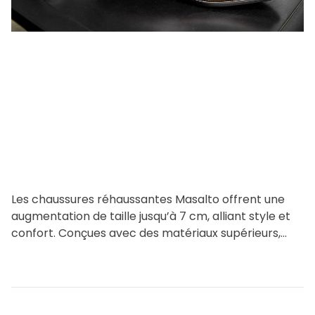
r
e
a
d
t
i
m
e
Les chaussures réhaussantes Masalto offrent une
augmentation de taille jusqu’à 7 cm, alliant style et
confort. Conçues avec des matériaux supérieurs,
elles apportent une touche […]