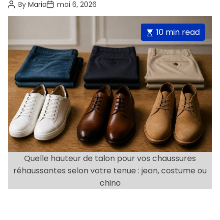
chino
o
P
P
By
Mario
mai 6, 2026
o
o
r
s
s
i
t
t
E
10 min read
A
D
e
u
a
s
s
t
t
t
h
e
o
i
r
m
a
t
e
d
r
e
Quelle hauteur de talon pour vos chaussures
a
réhaussantes selon votre tenue : jean, costume ou
d
chino
t
i
m