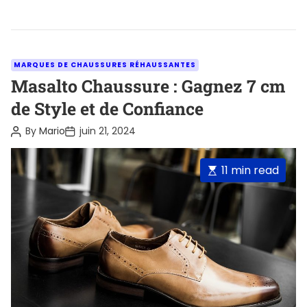
C
MARQUES DE CHAUSSURES RÉHAUSSANTES
a
Masalto Chaussure : Gagnez 7 cm
t
de Style et de Confiance
e
P
P
By
Mario
juin 21, 2024
g
o
o
o
s
s
t
t
r
E
11 min read
A
D
i
u
a
s
t
t
e
t
h
e
o
s
i
r
m
a
t
e
d