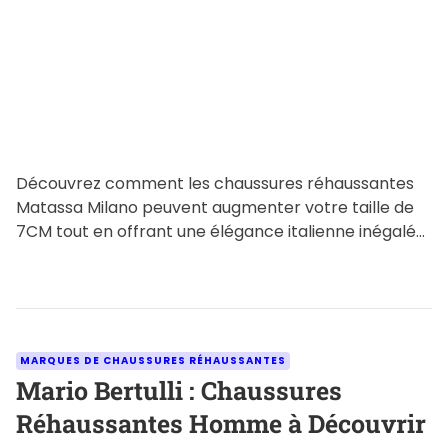
t
i
m
e
Découvrez comment les chaussures réhaussantes
Matassa Milano peuvent augmenter votre taille de
7CM tout en offrant une élégance italienne inégalée.
Plongez dans une technologie de […]
C
MARQUES DE CHAUSSURES RÉHAUSSANTES
a
Mario Bertulli : Chaussures
t
Réhaussantes Homme à Découvrir
e