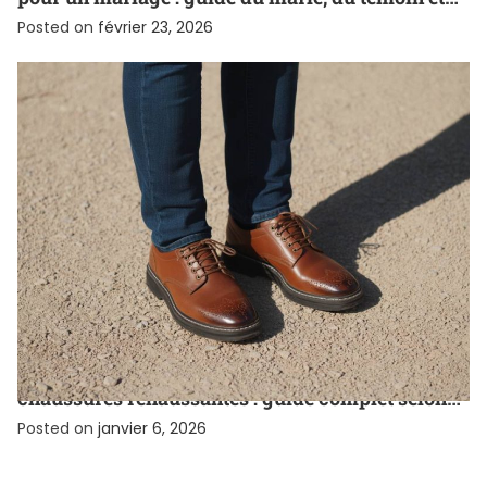
des invités
Posted on
février 23, 2026
CHAUSSURE
Comment s’habiller quand on porte des
chaussures réhaussantes : guide complet selon
votre morphologie
Posted on
janvier 6, 2026