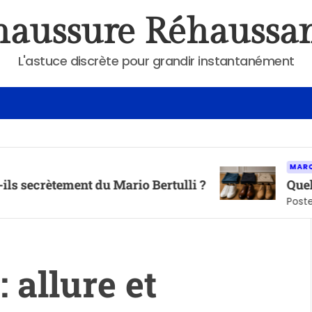
aussure Réhaussa
L'astuce discrète pour grandir instantanément
MARQUES DE CHA
ement du Mario Bertulli ?
Quelle hauteur
Posted on
mai 6,
: allure et