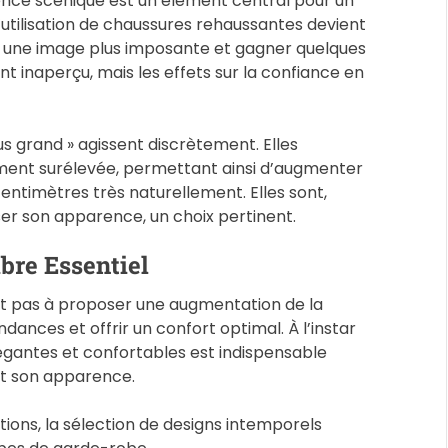
ence scénique est un élément central pour un
 L’utilisation de chaussures rehaussantes devient
er une image plus imposante et gagner quelques
t inaperçu, mais les effets sur la confiance en
s grand » agissent discrètement. Elles
ment surélevée, permettant ainsi d’augmenter
 centimètres très naturellement. Elles sont,
er son apparence, un choix pertinent.
ibre Essentiel
nt pas à proposer une augmentation de la
tendances et offrir un confort optimal. À l’instar
légantes et confortables est indispensable
nt son apparence.
initions, la sélection de designs intemporels