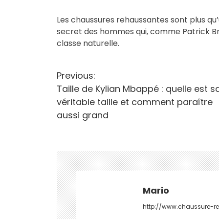
Les chaussures rehaussantes sont plus qu’un
secret des hommes qui, comme Patrick Brue
classe naturelle.
N
Previous:
Taille de Kylian Mbappé : quelle est s
a
véritable taille et comment paraître
v
aussi grand
i
g
a
t
Mario
i
http://www.chaussure-re
o