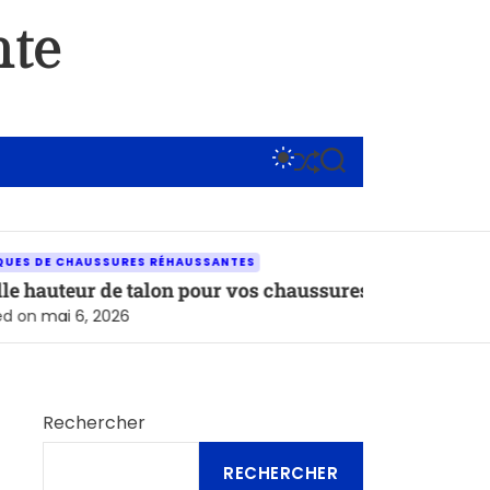
nte
S
S
S
W
H
E
I
U
A
T
F
R
C
F
C
H
L
H
USSURES RÉHAUSSANTES
C
E
 de talon pour vos chaussures réhaussantes selon vot
O
L
 2026
O
R
M
O
D
Rechercher
E
RECHERCHER