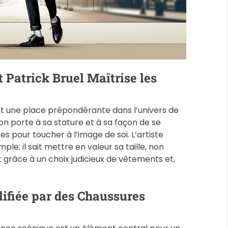
a
d
t
i
m
 Patrick Bruel Maîtrise les
e
ient une place prépondérante dans l’univers de
on porte à sa stature et à sa façon de se
 pour toucher à l’image de soi. L’artiste
ple; il sait mettre en valeur sa taille, non
grâce à un choix judicieux de vêtements et,
ifiée par des Chaussures