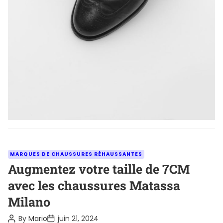
m
e
Les chaussures réhaussantes Chamaripa offrent une
solution élégante pour gagner des centimètres en
toute discrétion. Elles améliorent la posture,
rehaussent la confiance en soi et […]
C
MARQUES DE CHAUSSURES RÉHAUSSANTES
a
Augmentez votre taille de 7CM
t
avec les chaussures Matassa
e
Milano
g
o
P
P
By
Mario
juin 21, 2024