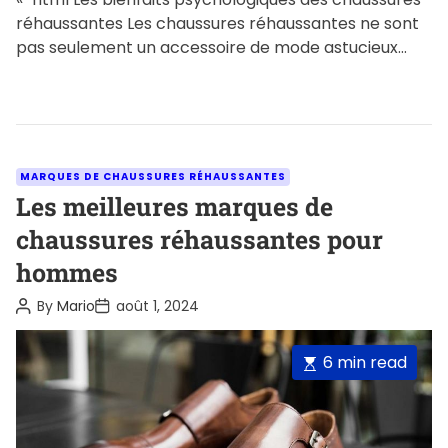
réhaussantes Les chaussures réhaussantes ne sont
pas seulement un accessoire de mode astucieux
pour ceux qui souhaitent gagner quelques […]
C
MARQUES DE CHAUSSURES RÉHAUSSANTES
a
Les meilleures marques de
t
chaussures réhaussantes pour
e
hommes
g
o
P
P
By
Mario
août 1, 2024
o
o
r
s
s
i
t
t
E
6 min read
A
D
e
u
a
s
s
t
t
t
h
e
o
i