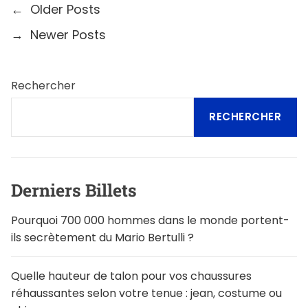
N
←
Older Posts
a
→
Newer Posts
v
i
Rechercher
g
RECHERCHER
a
t
i
Derniers Billets
o
Pourquoi 700 000 hommes dans le monde portent-
n
ils secrètement du Mario Bertulli ?
d
e
Quelle hauteur de talon pour vos chaussures
réhaussantes selon votre tenue : jean, costume ou
s