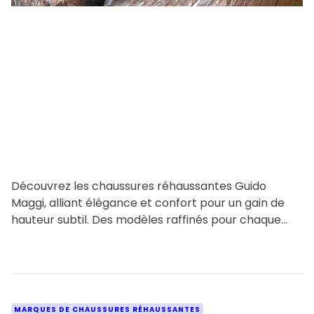
r
e
a
d
t
i
m
e
Découvrez les chaussures réhaussantes Guido
Maggi, alliant élégance et confort pour un gain de
hauteur subtil. Des modèles raffinés pour chaque
saison et occasion, fabriqués […]
C
MARQUES DE CHAUSSURES RÉHAUSSANTES