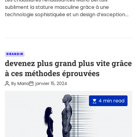
subliment la stature masculine grâce à une
technologie sophistiquée et un design d’exception.
Découvrez les innovations, l’esthétisme raffiné à
l’italienne, […]
C
GRANDIR
a
devenez plus grand plus vite grâce
t
à ces méthodes éprouvées
e
P
P
By
Mario
janvier 15, 2024
g
o
o
o
s
s
t
t
r
E
4 min read
A
D
i
u
a
s
t
t
e
t
h
e
o
s
i
r
m