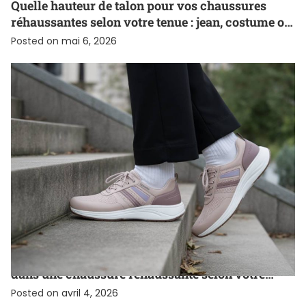
Quelle hauteur de talon pour vos chaussures
réhaussantes selon votre tenue : jean, costume ou
chino
Posted on
mai 6, 2026
CHAUSSURE
Comment choisir la bonne hauteur de semelle
dans une chaussure réhaussante selon votre
objectif de taille
Posted on
avril 4, 2026