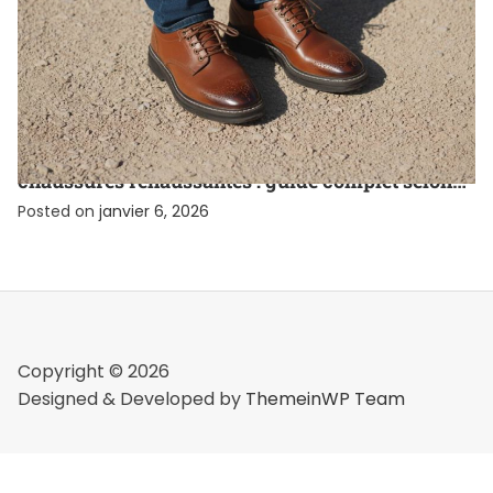
CHAUSSURE
Comment s’habiller quand on porte des
chaussures réhaussantes : guide complet selon
votre morphologie
Posted on
janvier 6, 2026
Copyright © 2026
Designed & Developed by
ThemeinWP Team