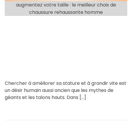
augmentez votre taille : le meilleur choix de
r
chaussure rehaussante homme
e
a
d
t
i
m
e
Chercher à améliorer sa stature et à grandir vite est
un désir humain aussi ancien que les mythes de
géants et les talons hauts. Dans […]