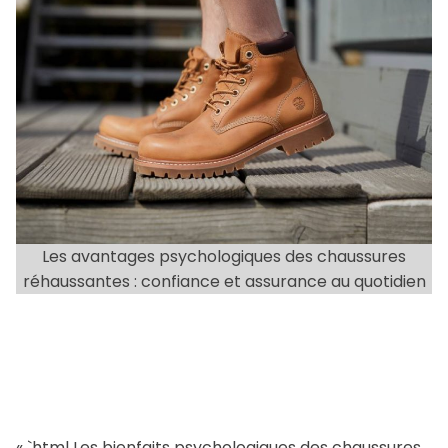
s
t
t
t
h
e
o
i
r
m
a
t
e
d
r
e
a
Les avantages psychologiques des chaussures
d
réhaussantes : confiance et assurance au quotidien
t
i
m
e
« `html Les bienfaits psychologiques des chaussures