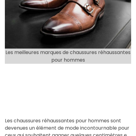
r
m
a
t
e
d
r
e
Les meilleures marques de chaussures réhaussantes
a
pour hommes
d
t
i
m
e
Les chaussures réhaussantes pour hommes sont
devenues un élément de mode incontournable pour
ceux qui souhaitent gagner quelques centimètres en