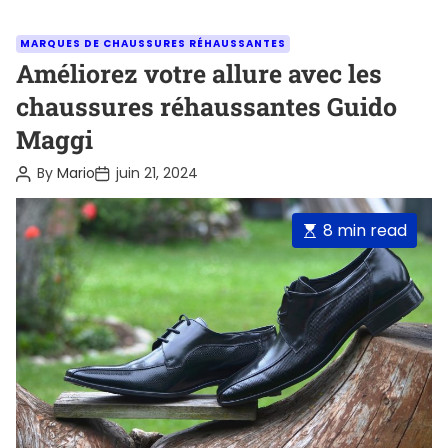
C
MARQUES DE CHAUSSURES RÉHAUSSANTES
a
Améliorez votre allure avec les
t
chaussures réhaussantes Guido
e
Maggi
g
o
P
P
By
Mario
juin 21, 2024
o
o
r
s
s
i
t
t
E
8 min read
A
D
e
u
a
s
s
t
t
t
h
e
o
i
r
m
a
t
e
d