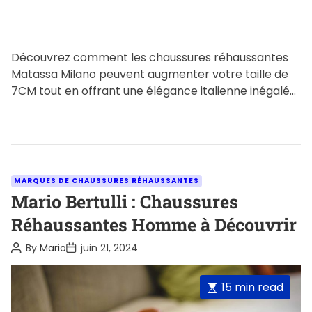
Découvrez comment les chaussures réhaussantes
Matassa Milano peuvent augmenter votre taille de
7CM tout en offrant une élégance italienne inégalée.
Plongez dans une technologie de […]
C
MARQUES DE CHAUSSURES RÉHAUSSANTES
a
Mario Bertulli : Chaussures
t
Réhaussantes Homme à Découvrir
e
P
P
By
Mario
juin 21, 2024
g
o
o
o
s
s
t
t
r
E
15 min read
A
D
i
u
a
s