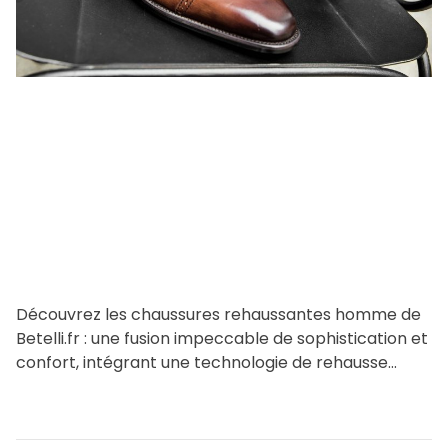
e
d
r
e
a
d
t
i
m
e
Découvrez les chaussures rehaussantes homme de
Betelli.fr : une fusion impeccable de sophistication et
confort, intégrant une technologie de rehausse
discrète mais puissante. Parfaites pour […]