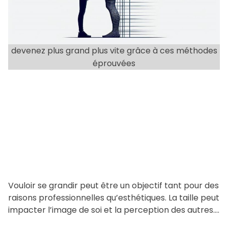
a
t
e
d
devenez plus grand plus vite grâce à ces méthodes
r
éprouvées
e
a
d
t
i
m
e
Vouloir se grandir peut être un objectif tant pour des
raisons professionnelles qu’esthétiques. La taille peut
impacter l’image de soi et la perception des autres.
[…]