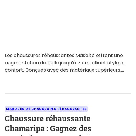
t
i
m
e
Les chaussures réhaussantes Masalto offrent une
augmentation de taille jusqu’à 7 cm, alliant style et
confort. Conçues avec des matériaux supérieurs,
elles apportent une touche […]
C
MARQUES DE CHAUSSURES RÉHAUSSANTES
a
Chaussure réhaussante
t
Chamaripa : Gagnez des
e